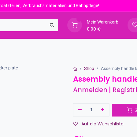
zteilen, Verbrauchsmaterialien und Bahnpflege!
0
Mein Warenkorb
0,00
€
npflege
Shop
Assembly handle k
Assembly handle
Anmelden
|
Registr
Z
Auf die Wunschliste