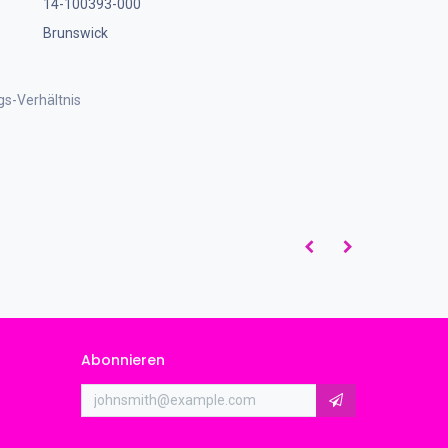
14-100393-000
Brunswick
gs-Verhältnis
Abonnieren