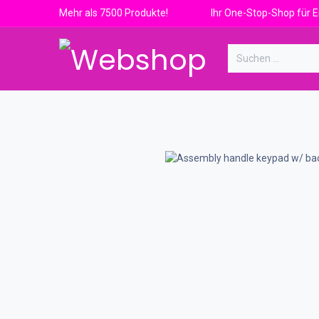
Zum Inhalt springen
Mehr als 7500 Produkte! Ihr One-Stop-Shop für Ersat
Ersatzteile
Centerbedarf
Bah