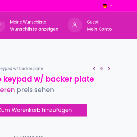
0
Meine Wunschliste
Guest
Wunschliste anzeigen
Mein Konto
eypad w/ backer plate
 keypad w/ backer plate
ieren
preis sehen
um Warenkorb hinzufügen